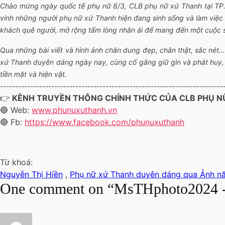
Chào mừng ngày quốc tế phụ nữ 8/3, CLB phụ nữ xứ Thanh tại T
vinh những người phụ nữ xứ Thanh hiện đang sinh sống và làm việc tạ
khách quê người, mở rộng tấm lòng nhân ái để mang đến một cuộc s
Qua những bài viết và hình ảnh chân dung đẹp, chân thật, sắc nét
xứ Thanh duyên dáng ngày nay, cùng cố gắng giữ gìn và phát huy, l
tiền mặt và hiện vật.
--------------------------------------------------------------------------
👉
KÊNH TRUYỀN THÔNG CHÍNH THỨC CỦA CLB PHỤ NỮ
🔵
Web:
www.phunuxuthanh.vn
🔴
Fb:
https://www.facebook.com/phunuxuthanh
Từ khoá:
Nguyễn Thị Hiền
,
Phụ nữ xứ Thanh duyên dáng qua Ảnh 
One comment on “MsTHphoto2024 - B