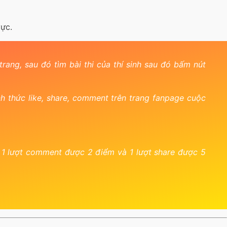
vực.
 trang, sau đó tìm bài thi của thí sinh sau đó bấm nút
 thức like, share, comment trên trang fanpage cuộc
, 1 lượt comment được 2 điểm và 1 lượt share được 5