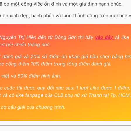
ã có một công việc ổn định và một gia đình hạnh phúc.
uôn xinh đẹp, hạnh phúc và luôn thành công trên mọi lĩnh 
 Nguyễn Thị Hiền đến từ Đông Sơn thì hãy
vào đây
và like
 cơ hội chiến thắng nhé.
 đánh giá và 20% số điểm do khán giả bầu chọn bằng hình
được cộng thêm 10% điểm trong tổng điểm đánh giá.
viết và 50% điểm hình ảnh.
 cuộc thi được quy đổi như sau: 1 lượt Like được 1 điểm
ật và có like fanpage của CLB phụ nữ xứ Thanh tại Tp. HCM.
 cơ cấu giải của chương trình.