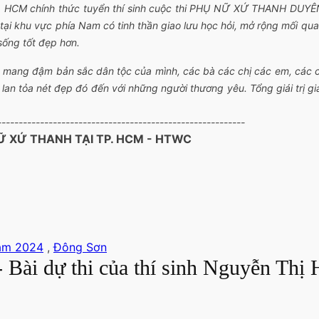
P. HCM chính thức tuyển thí sinh cuộc thi PHỤ NỮ XỨ THANH DUY
i khu vực phía Nam có tinh thần giao lưu học hỏi, mở rộng mối quan 
ống tốt đẹp hơn.
… mang đậm bản sắc dân tộc của mình, các bà các chị các em, các 
an tỏa nét đẹp đó đến với những người thương yêu. Tổng giái trị gi
----------------------------------------------------------
 XỨ THANH TẠI TP. HCM - HTWC
năm 2024
,
Đông Sơn
ài dự thi của thí sinh Nguyễn Thị