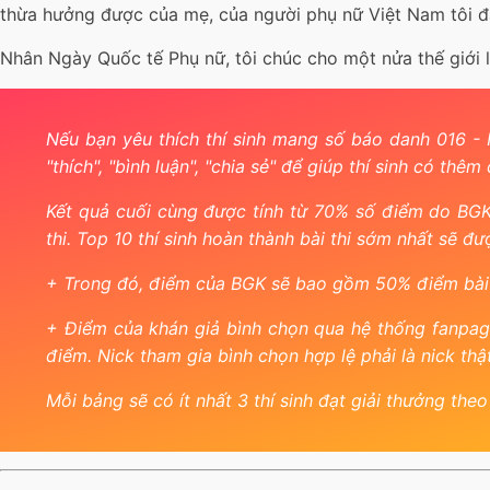
thừa hưởng được của mẹ, của người phụ nữ Việt Nam tôi đ
Nhân Ngày Quốc tế Phụ nữ, tôi chúc cho một nửa thế giới l
Nếu bạn yêu thích thí sinh mang số báo danh 016 -
"thích", "bình luận", "chia sẻ" để giúp thí sinh có thêm
Kết quả cuối cùng được tính từ 70% số điểm do BGK
thi. Top 10 thí sinh hoàn thành bài thi sớm nhất sẽ 
+ Trong đó, điểm của BGK sẽ bao gồm 50% điểm bài 
+ Điểm của khán giả bình chọn qua hệ thống fanpage
điểm. Nick tham gia bình chọn hợp lệ phải là nick th
Mỗi bảng sẽ có ít nhất 3 thí sinh đạt giải thưởng theo