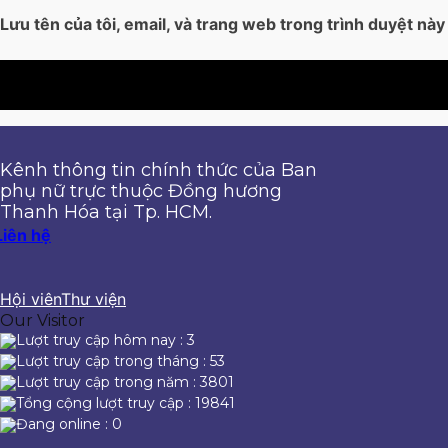
Lưu tên của tôi, email, và trang web trong trình duyệt này 
Kênh thông tin chính thức của Ban
phụ nữ trực thuộc Đồng hương
Thanh Hóa tại Tp. HCM.
Liên hệ
Hội viên
Thư viện
Our Visitor
Lượt truy cập hôm nay : 3
Lượt truy cập trong tháng : 53
Lượt truy cập trong năm : 3801
Tổng cộng lượt truy cập : 19841
Đang online : 0