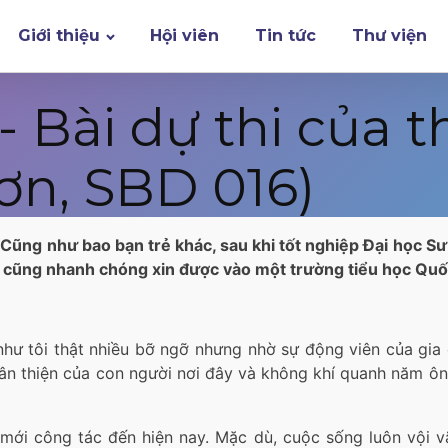
Giới thiệu
Hội viên
Tin tức
Thư viện
Bài dự thi của t
ơn, SBD 016)
. Cũng như bao bạn trẻ khác, sau khi tốt nghiệp Đại học
tôi cũng nhanh chóng xin được vào một trường tiểu học Qu
như tôi thật nhiều bỡ ngỡ nhưng nhờ sự động viên của gia 
n thiện của con người nơi đây và không khí quanh năm ôn hò
mới công tác đến hiện nay. Mặc dù, cuộc sống luôn vội vã