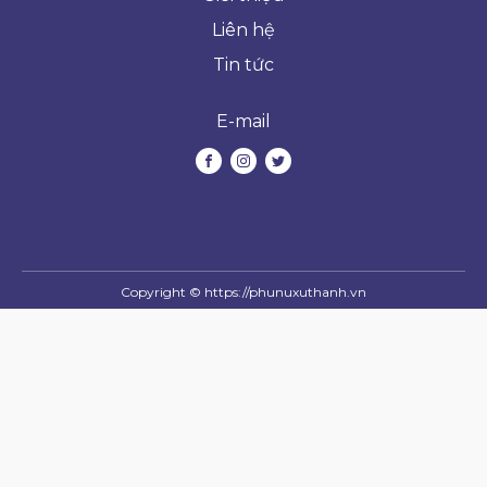
Liên hệ
Tin tức
E-mail
Copyright ©
https://phunuxuthanh.vn