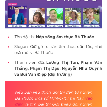
Tên đội thi:
Nếp sống ẩm thực Bá Thước
Slogan: Giữ gìn di sản ẩm thực dân tộc, nhớ
mãi mùi vị Bá Thước
Thành viên đội:
Lương Thị Tân, Phạm Văn
Thắng, Phạm Thị Dậu, Nguyễn Như Quỳnh
và Bùi Văn Điệp (đội trưởng)
Nếu bạn yêu thích đội thi đến từ huyện
Bá Thước (mã số HTWC-10) thì hãy
vào
đây
và tìm bài thi Giới thiệu đội huyện