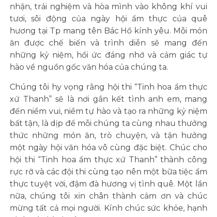
nhận, trải nghiệm và hòa mình vào không khí vui
tươi, sôi động của ngày hội ẩm thực của quê
hương tại Tp mang tên Bác Hồ kính yêu. Mỗi món
ăn được chế biến và trình diễn sẽ mang đến
những kỷ niệm, hồi ức đáng nhớ và cảm giác tự
hào về nguồn gốc văn hóa của chúng ta.
Chúng tôi hy vọng rằng hội thi “Tinh hoa ẩm thực
xứ Thanh” sẽ là nơi gắn kết tình anh em, mang
đến niềm vui, niềm tự hào và tạo ra những kỷ niệm
bất tận, là dịp để mỗi chúng ta cùng nhau thưởng
thức những món ăn, trò chuyện, và tận hưởng
một ngày hội văn hóa vô cùng đặc biệt. Chúc cho
hội thi “Tinh hoa ẩm thực xứ Thanh” thành công
rực rỡ và các đội thi cùng tạo nên một bữa tiệc ẩm
thực tuyệt vời, đậm đà hương vị tình quê. Một lần
nữa, chúng tôi xin chân thành cảm ơn và chúc
mừng tất cả mọi người. Kính chúc sức khỏe, hạnh