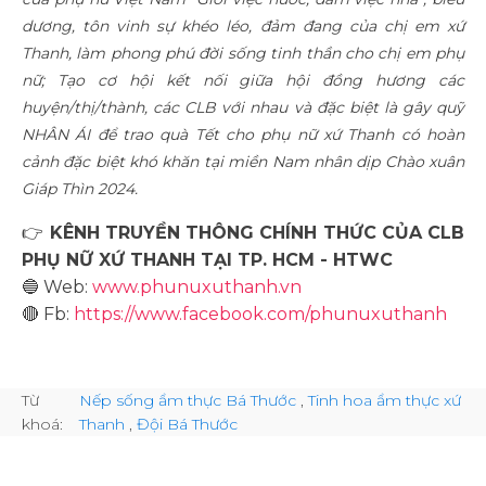
dương, tôn vinh sự khéo léo, đảm đang của chị em xứ
Thanh, làm phong phú đời sống tinh thần cho chị em phụ
nữ; Tạo cơ hội kết nối giữa hội đồng hương các
huyện/thị/thành, các CLB với nhau và đặc biệt là gây quỹ
NHÂN ÁI để trao quà Tết cho phụ nữ xứ Thanh có hoàn
cảnh đặc biệt khó khăn tại miền Nam nhân dịp Chào xuân
Giáp Thìn 2024.
👉
KÊNH TRUYỀN THÔNG CHÍNH THỨC CỦA CLB
PHỤ NỮ XỨ THANH TẠI TP. HCM - HTWC
🔵
Web:
www.phunuxuthanh.vn
🔴
Fb:
https://www.facebook.com/phunuxuthanh
Từ
Nếp sống ẩm thực Bá Thước
,
Tinh hoa ẩm thực xứ
khoá:
Thanh
,
Đội Bá Thước