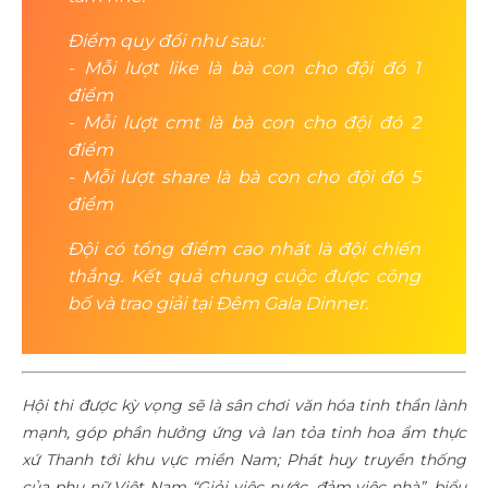
Điểm quy đổi như sau:
- Mỗi lượt like là bà con cho đội đó 1
điểm
- Mỗi lượt cmt là bà con cho đội đó 2
điểm
- Mỗi lượt share là bà con cho đội đó 5
điểm
Đội có tổng điểm cao nhất là đội chiến
thắng. Kết quả chung cuộc được công
bố và trao giải tại Đêm Gala Dinner.
Hội thi được kỳ vọng sẽ là sân chơi văn hóa tinh thần lành
mạnh, góp phần hưởng ứng và lan tỏa tinh hoa ẩm thực
xứ Thanh tới khu vực miền Nam; Phát huy truyền thống
của phụ nữ Việt Nam “Giỏi việc nước, đảm việc nhà”, biểu