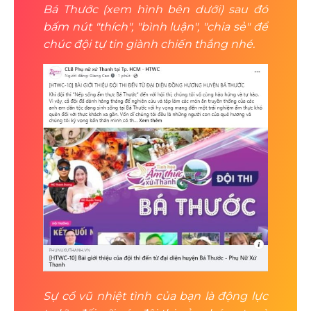
Bá Thước (xem hình bên dưới) sau đó
bấm nút "thích", "bình luận", "chia sẻ" để
chúc đội tự tin giành chiến thắng nhé.
Sự cổ vũ nhiệt tình của bạn là động lực