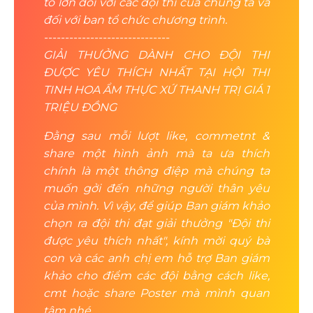
to lớn đối với các đội thi của chúng ta và
đối với ban tổ chức chương trình.
------------------------------
GIẢI THƯỞNG DÀNH CHO ĐỘI THI
ĐƯỢC YÊU THÍCH NHẤT TẠI HỘI THI
TINH HOA ẨM THỰC XỨ THANH TRỊ GIÁ 1
TRIỆU ĐỒNG
Đằng sau mỗi lượt like, commetnt &
share một hình ảnh mà ta ưa thích
chính là một thông điệp mà chúng ta
muốn gởi đến những người thân yêu
của mình. Vì vậy, để giúp Ban giám khảo
chọn ra đội thi đạt giải thưởng "Đội thi
được yêu thích nhất", kính mời quý bà
con và các anh chị em hỗ trợ Ban giám
khảo cho điểm các đội bằng cách like,
cmt hoặc share Poster mà mình quan
tâm nhé.