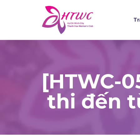
Tr
[HTWC-05]
thi đến 