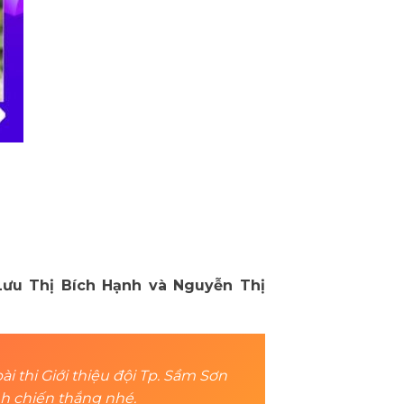
Lưu Thị Bích Hạnh và Nguyễn Thị
ài thi Giới thiệu đội Tp. Sầm Sơn
ành chiến thắng nhé.