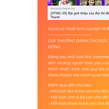
Sự cổ vũ nhiệt tình của bạn là đ
------------------------------
GIẢI THƯỞNG DÀNH CHO ĐỘI TH
ĐỒNG
Đằng sau mỗi lượt like, comme
đến những người thân yêu của m
thích nhất", kính mời quý bà 
share Poster mà mình quan tâ
Điểm quy đổi như sau:
- Mỗi lượt like là bà con cho đội
- Mỗi lượt cmt là bà con cho độ
- Mỗi lượt share là bà con cho đ