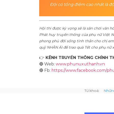
Đội có tổng điểm cao nhất là độ
Hội thi được kỳ vọng sẽ là sân chơi văn 
Phát huy truyền thống của phụ nữ Việt Na
phong phú đời sống tinh thần cho chị em 
quỹ NHÂN ÁI để trao quà Tết cho phụ nữ 
👉
KÊNH TRUYỀN THÔNG CHÍNH TH
🔵
Web:
www.phunuxuthanh.vn
🔴
Fb:
https://www.facebook.com/p
Từ khoá:
Nhữn