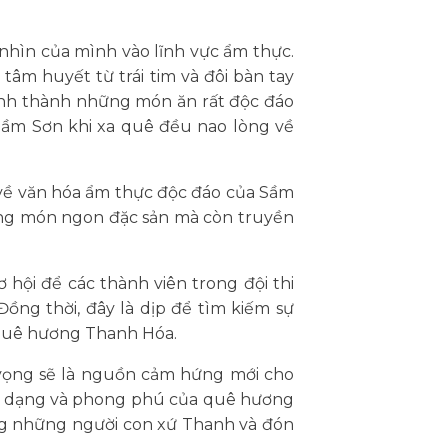
m nhìn của mình vào lĩnh vực ẩm thực.
âm huyết từ trái tim và đôi bàn tay
đình thành những món ăn rất độc đáo
 Sầm Sơn khi xa quê đều nao lòng về
về văn hóa ẩm thực độc đáo của Sầm
hững món ngon đặc sản mà còn truyền
hội để các thành viên trong đội thi
ồng thời, đây là dịp để tìm kiếm sự
ề quê hương Thanh Hóa.
 vọng sẽ là nguồn cảm hứng mới cho
a dạng và phong phú của quê hương
ng những người con xứ Thanh và đón