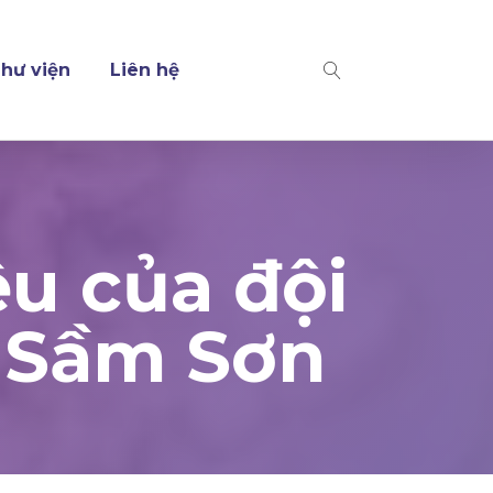
hư viện
Liên hệ
ệu của đội
. Sầm Sơn