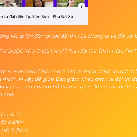
ộng lực to lớn đối với các đội thi của chúng ta và đối với
I ĐƯỢC YÊU THÍCH NHẤT TẠI HỘI THI TINH HOA ẨM TH
tnt & share một hình ảnh mà ta ưa thích chính là một t
ình. Vì vậy, để giúp Ban giám khảo chọn ra đội thi đạ
con và các anh chị em hỗ trợ Ban giám khảo cho điểm cá
m nhé.
 đó 1 điểm
i đó 2 điểm
ội đó 5 điểm