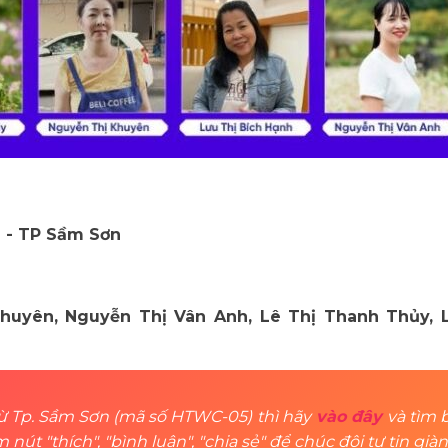
 - TP Sầm Sơn
huyên, Nguyễn Thị Vân Anh, Lê Thị Thanh Thủy, 
từ Tp. Sầm Sơn (mã số HTWC-05) thì hãy
vào đây
và tìm b
nút "thích", "bình luận", "chia sẻ" để chúc đội tự tin gi