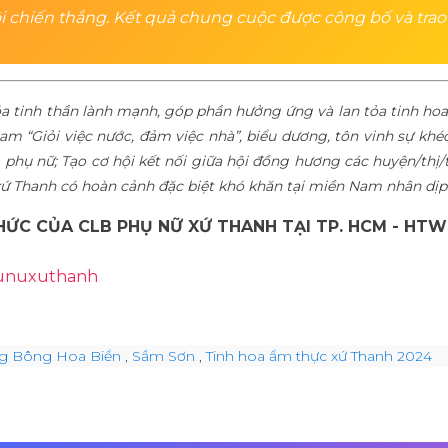
i chiến thắng. Kết quả chung cuộc được công bố và trao 
hóa tinh thần lành mạnh, góp phần hưởng ứng và lan tỏa tinh h
m “Giỏi việc nước, đảm việc nhà”, biểu dương, tôn vinh sự kh
phụ nữ; Tạo cơ hội kết nối giữa hội đồng hương các huyện/thị/t
xứ Thanh có hoàn cảnh đặc biệt khó khăn tại miền Nam nhân dịp
ỨC CỦA CLB PHỤ NỮ XỨ THANH TẠI TP. HCM - HT
hunuxuthanh
g Bông Hoa Biển
,
Sầm Sơn
,
Tinh hoa ẩm thực xứ Thanh 2024