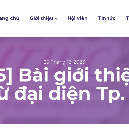
ang chủ
Giới thiệu
Hội viên
Tin tức
T
25 Tháng 12, 2023
 Bài giới thi
từ đại diện Tp