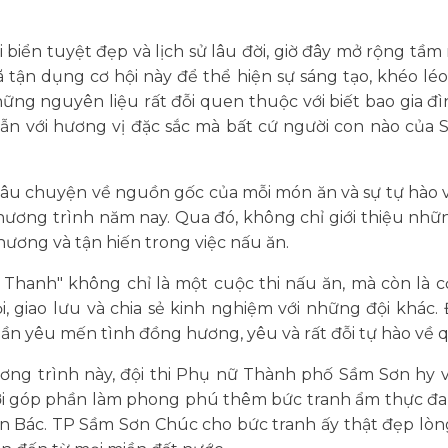
 biển tuyệt đẹp và lịch sử lâu đời, giờ đây mở rộng tầ
ận dụng cơ hội này để thể hiện sự sáng tạo, khéo léo t
hững nguyên liệu rất đỗi quen thuộc với biết bao gia 
ẫn với hương vị đặc sắc mà bất cứ người con nào của
câu chuyện về nguồn gốc của mỗi món ăn và sự tự hào 
 chương trình năm nay. Qua đó, không chỉ giới thiệu n
thương và tận hiến trong việc nấu ăn.
Thanh" không chỉ là một cuộc thi nấu ăn, mà còn là cơ 
giao lưu và chia sẻ kinh nghiệm với những đội khác. Đ
thần yêu mến tình đồng hương, yêu và rất đỗi tự hào v
ương trình này, đội thi Phụ nữ Thành phố Sầm Sơn hy
ời góp phần làm phong phú thêm bức tranh ẩm thực đ
 Bác. TP Sầm Sơn Chúc cho bức tranh ấy thật đẹp lò