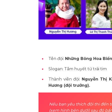
Tên đội:
Những Bông Hoa Biển
Slogan: Tâm huyết từ trái tim
Thành viên đội:
Nguyễn Thị K
Hương (đội trưởng).
Nếu bạn yêu thích đội thi đến 
(xem hình bên dưới) sau đó bấm 