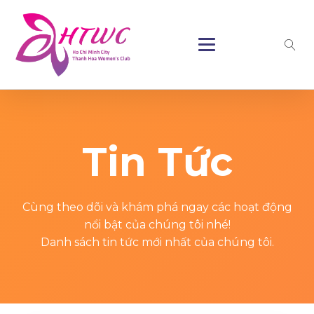
Tin Tức
Cùng theo dõi và khám phá ngay các hoạt động
nổi bật của chúng tôi nhé!
Danh sách tin tức mới nhất của chúng tôi.