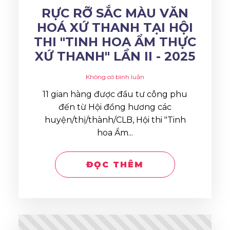
RỰC RỠ SẮC MÀU VĂN
HOÁ XỨ THANH TẠI HỘI
THI "TINH HOA ẨM THỰC
XỨ THANH" LẦN II - 2025
Không có bình luận
11 gian hàng được đầu tư công phu
đến từ Hội đồng hương các
huyện/thị/thành/CLB, Hội thi "Tinh
hoa Ẩm...
ĐỌC THÊM