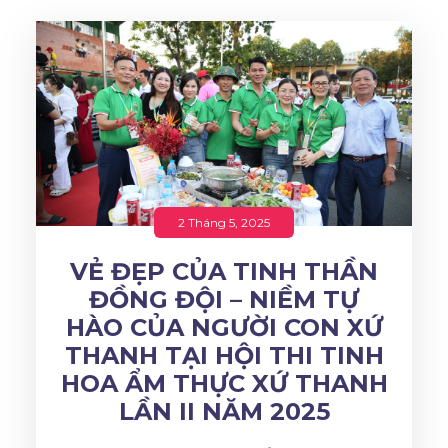
2 Tháng 5, 2025
VẺ ĐẸP CỦA TINH THẦN
ĐỒNG ĐỘI – NIỀM TỰ
HÀO CỦA NGƯỜI CON XỨ
THANH TẠI HỘI THI TINH
HOA ẨM THỰC XỨ THANH
LẦN II NĂM 2025