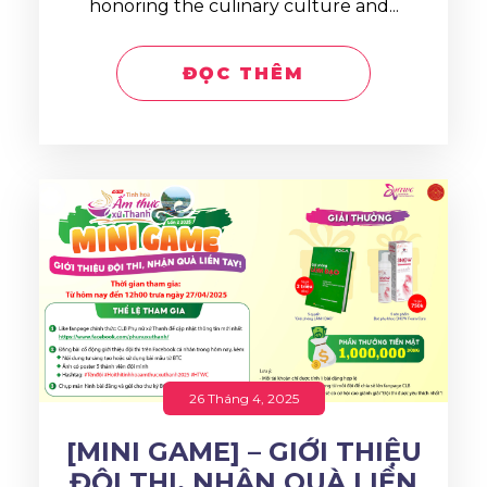
honoring the culinary culture and...
ĐỌC THÊM
26 Tháng 4, 2025
[MINI GAME] – GIỚI THIỆU
ĐỘI THI, NHẬN QUÀ LIỀN