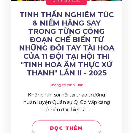
2 Tháng 5, 2025
TINH THẦN NGHIÊM TÚC
& NIỀM HĂNG SAY
TRONG TỪNG CÔNG
ĐOẠN CHẾ BIẾN TỪ
NHỮNG ĐÔI TAY TÀI HOA
CỦA 11 ĐỘI TẠI HỘI THI
"TINH HOA ẨM THỰC XỨ
THANH" LẦN II - 2025
Không có bình luận
Không khí sôi nổi tại thao trường
huấn luyện Quân sự Q. Gò Vấp càng
trở nên đặc biệt khi...
ĐỌC THÊM