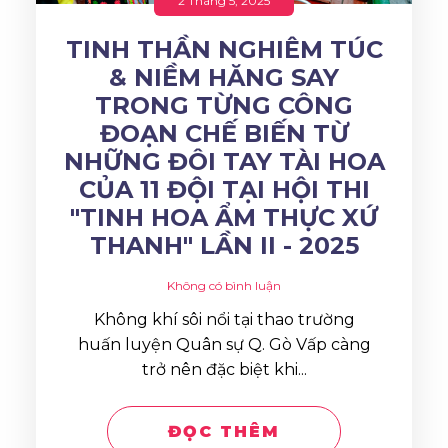
2 Tháng 5, 2025
TINH THẦN NGHIÊM TÚC
& NIỀM HĂNG SAY
TRONG TỪNG CÔNG
ĐOẠN CHẾ BIẾN TỪ
NHỮNG ĐÔI TAY TÀI HOA
CỦA 11 ĐỘI TẠI HỘI THI
"TINH HOA ẨM THỰC XỨ
THANH" LẦN II - 2025
Không có bình luận
Không khí sôi nổi tại thao trường
huấn luyện Quân sự Q. Gò Vấp càng
trở nên đặc biệt khi...
ĐỌC THÊM