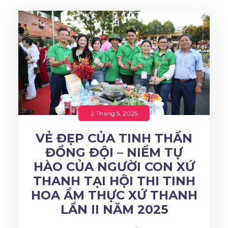
2 Tháng 5, 2025
VẺ ĐẸP CỦA TINH THẦN
ĐỒNG ĐỘI – NIỀM TỰ
HÀO CỦA NGƯỜI CON XỨ
THANH TẠI HỘI THI TINH
HOA ẨM THỰC XỨ THANH
LẦN II NĂM 2025