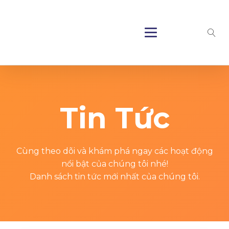
Tin Tức
Cùng theo dõi và khám phá ngay các hoạt động
nổi bật của chúng tôi nhé!
Danh sách tin tức mới nhất của chúng tôi.