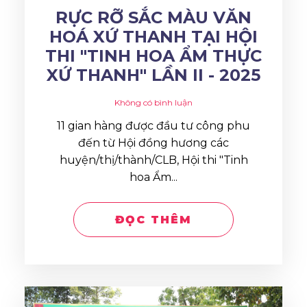
RỰC RỠ SẮC MÀU VĂN
HOÁ XỨ THANH TẠI HỘI
THI "TINH HOA ẨM THỰC
XỨ THANH" LẦN II - 2025
Không có bình luận
11 gian hàng được đầu tư công phu
đến từ Hội đồng hương các
huyện/thị/thành/CLB, Hội thi "Tinh
hoa Ẩm...
ĐỌC THÊM