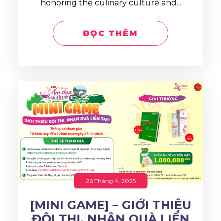
honoring the culinary culture and...
ĐỌC THÊM
26 Tháng 4, 2025
[MINI GAME] – GIỚI THIỆU
ĐỘI THI, NHẬN QUÀ LIỀN