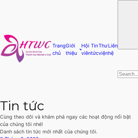
Trang
Giới
Hội
Tin
Thư
Liên
chủ
thiệu
viên
tức
viện
hệ
Tìm
kiếm
cho:
Tin tức
Cùng theo dõi và khám phá ngay các hoạt động nổi bật
của chúng tôi nhé!
Danh sách tin tức mới nhất của chúng tôi.