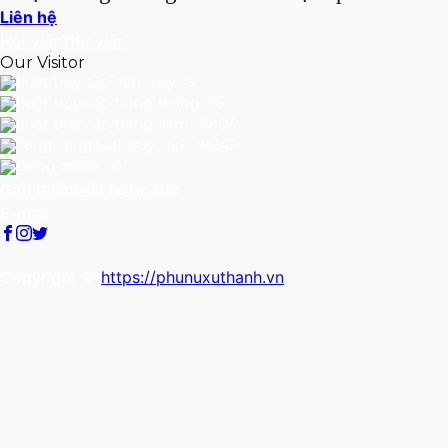
Liên hệ
Hội viên
Thư viện
Our Visitor
Lượt truy cập hôm nay : 5
Lượt truy cập trong tháng : 55
Lượt truy cập trong năm : 3803
Tổng cộng lượt truy cập : 19843
Đang online : 0
Giới thiệu
Liên hệ
Tin tức
E-mail
Copyright ©
https://phunuxuthanh.vn