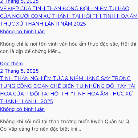
2 Tháng 5, 2025
VẺ ĐẸP CỦA TINH THẦN ĐỒNG ĐỘI – NIỀM TỰ HÀO
CỦA NGƯỜI CON XỨ THANH TẠI HỘI THI TINH HOA ẨM
THỰC XỨ THANH LẦN II NĂM 2025
Không có bình luận
Không chỉ là nơi tôn vinh văn hóa ẩm thực đặc sắc, Hội thi
còn là dịp để chứng kiến...
Đọc thêm
2 Tháng 5, 2025
TINH THẦN NGHIÊM TÚC & NIỀM HĂNG SAY TRONG
TỪNG CÔNG ĐOẠN CHẾ BIẾN TỪ NHỮNG ĐÔI TAY TÀI
HOA CỦA 11 ĐỘI TẠI HỘI THI "TINH HOA ẨM THỰC XỨ
THANH" LẦN II - 2025
Không có bình luận
Không khí sôi nổi tại thao trường huấn luyện Quân sự Q.
Gò Vấp càng trở nên đặc biệt khi...